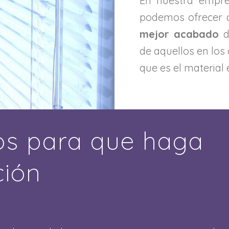
En nuestra empre
podemos ofrecer a
mejor acabado
d
de aquellos en los 
que es el material
s para que haga
ción