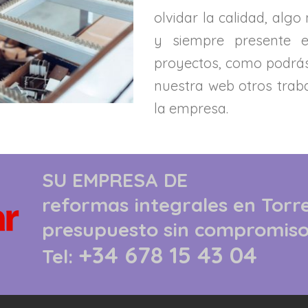
olvidar la calidad, algo
y siempre presente 
proyectos, como podrás
nuestra web otros traba
la empresa.
SU EMPRESA DE
reformas integrales
en Torr
presupuesto sin compromis
+34 678 15 43 04
Tel: