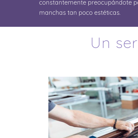
constantemente preocupándote por
manchas tan poco estéticas.
Un ser