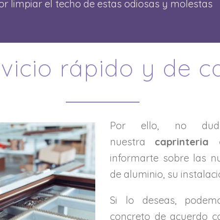
 limpiar el techo de estas odiosas y molestas
vicio rápido y de c
Por ello, no dud
nuestra
caprinteria
informarte sobre las n
de aluminio, su instalac
Si lo deseas, podem
concreto de acuerdo c