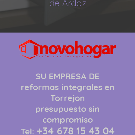
de Ardoz
SU EMPRESA DE
reformas integrales
en
Torrejon
presupuesto sin
compromiso
+34 678 15 43 04
Tel: